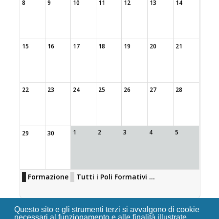
8
9
10
11
12
13
14
15
16
17
18
19
20
21
22
23
24
25
26
27
28
1
2
3
4
5
29
30
Formazione
Tutti i Poli Formativi ...
Questo sito e gli strumenti terzi si avvalgono di cookie
necessari al funzionamento e alle finalità illustrate