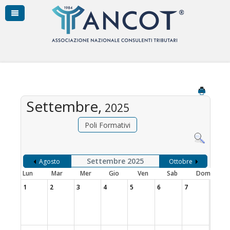
Settembre,
2025
Poli Formativi
Settembre 2025
Agosto
Ottobre
Lun
Mar
Mer
Gio
Ven
Sab
Dom
1
2
3
4
5
6
7