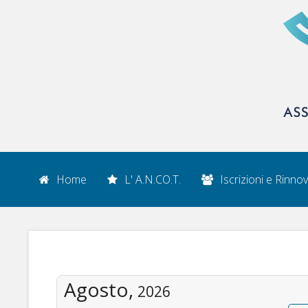
Home
L' A.N.CO.T.
Iscrizioni e Rinnov
Agosto,
2026