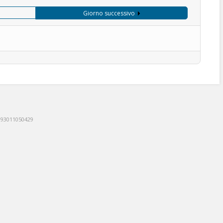
Giorno successivo
: 93011050429