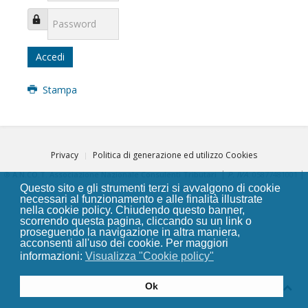
Password
Accedi
Stampa
Privacy
Politica di generazione ed utilizzo Cookies
|
|
®
A.N.CO.T. Associazione Nazionale Consulenti Tributari
P. IVA
: 05877481001
Questo sito e gli strumenti terzi si avvalgono di cookie
C. Fisc.
: 93011050429
necessari al funzionamento e alle finalità illustrate
nella cookie policy. Chiudendo questo banner,
scorrendo questa pagina, cliccando su un link o
proseguendo la navigazione in altra maniera,
acconsenti all'uso dei cookie. Per maggiori
informazioni:
Visualizza "Cookie policy"
Ok