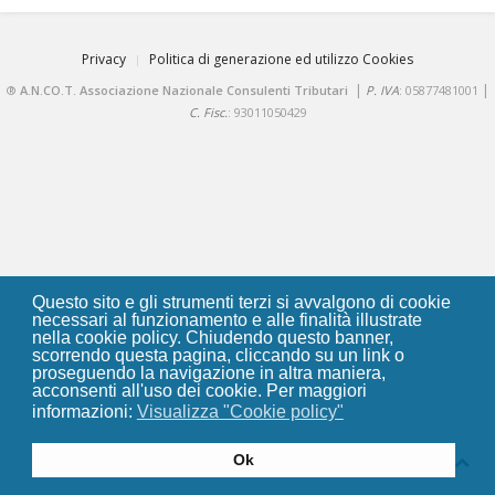
Privacy
Politica di generazione ed utilizzo Cookies
|
|
®
A.N.CO.T. Associazione Nazionale Consulenti Tributari
P. IVA
: 05877481001
C. Fisc.
: 93011050429
Questo sito e gli strumenti terzi si avvalgono di cookie
necessari al funzionamento e alle finalità illustrate
nella cookie policy. Chiudendo questo banner,
scorrendo questa pagina, cliccando su un link o
proseguendo la navigazione in altra maniera,
acconsenti all'uso dei cookie. Per maggiori
informazioni:
Visualizza "Cookie policy"
Ok