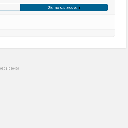
Giorno successivo
: 93011050429