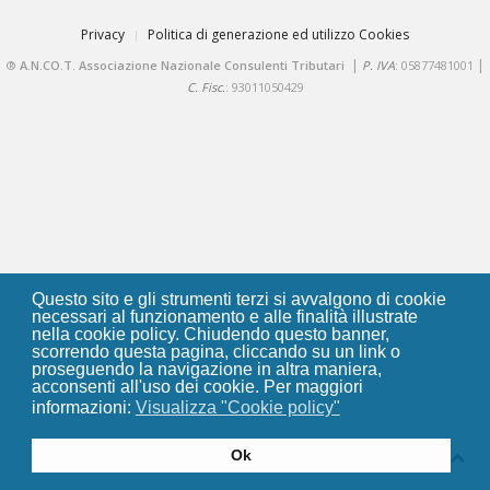
Privacy
Politica di generazione ed utilizzo Cookies
|
|
®
A.N.CO.T. Associazione Nazionale Consulenti Tributari
P. IVA
: 05877481001
C. Fisc.
: 93011050429
Questo sito e gli strumenti terzi si avvalgono di cookie
necessari al funzionamento e alle finalità illustrate
nella cookie policy. Chiudendo questo banner,
scorrendo questa pagina, cliccando su un link o
proseguendo la navigazione in altra maniera,
acconsenti all'uso dei cookie. Per maggiori
informazioni:
Visualizza "Cookie policy"
Ok