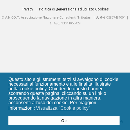
Privacy
Politica di generazione ed utilizzo Cookies
|
|
®
A.N.CO.T. Associazione Nazionale Consulenti Tributari
P. IVA
: 05877481001
C. Fisc.
: 93011050429
Questo sito e gli strumenti terzi si avvalgono di cookie
necessari al funzionamento e alle finalità illustrate
nella cookie policy. Chiudendo questo banner,
scorrendo questa pagina, cliccando su un link o
proseguendo la navigazione in altra maniera,
acconsenti all'uso dei cookie. Per maggiori
informazioni:
Visualizza "Cookie policy"
Ok