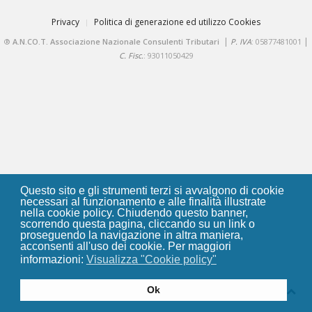
Privacy
Politica di generazione ed utilizzo Cookies
|
|
®
A.N.CO.T. Associazione Nazionale Consulenti Tributari
P. IVA
: 05877481001
C. Fisc.
: 93011050429
Questo sito e gli strumenti terzi si avvalgono di cookie
necessari al funzionamento e alle finalità illustrate
nella cookie policy. Chiudendo questo banner,
scorrendo questa pagina, cliccando su un link o
proseguendo la navigazione in altra maniera,
acconsenti all'uso dei cookie. Per maggiori
informazioni:
Visualizza "Cookie policy"
Ok