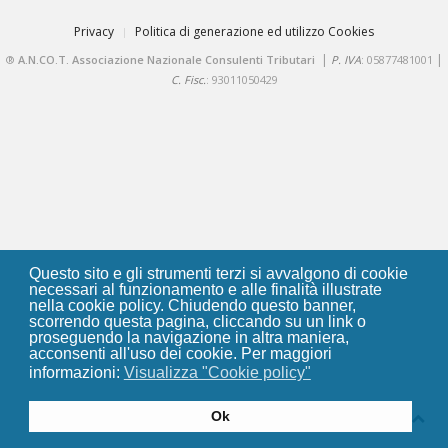
Privacy
Politica di generazione ed utilizzo Cookies
|
|
®
A.N.CO.T. Associazione Nazionale Consulenti Tributari
P. IVA
: 05877481001
C. Fisc.
: 93011050429
Questo sito e gli strumenti terzi si avvalgono di cookie
necessari al funzionamento e alle finalità illustrate
nella cookie policy. Chiudendo questo banner,
scorrendo questa pagina, cliccando su un link o
proseguendo la navigazione in altra maniera,
acconsenti all'uso dei cookie. Per maggiori
informazioni:
Visualizza "Cookie policy"
Ok