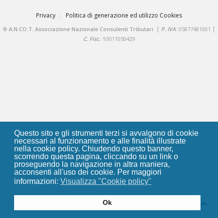
Privacy
Politica di generazione ed utilizzo Cookies
|
|
®
A.N.CO.T. Associazione Nazionale Consulenti Tributari
P. IVA
: 05877481001
C. Fisc.
: 93011050429
Questo sito e gli strumenti terzi si avvalgono di cookie
necessari al funzionamento e alle finalità illustrate
nella cookie policy. Chiudendo questo banner,
scorrendo questa pagina, cliccando su un link o
proseguendo la navigazione in altra maniera,
acconsenti all'uso dei cookie. Per maggiori
informazioni:
Visualizza "Cookie policy"
Ok