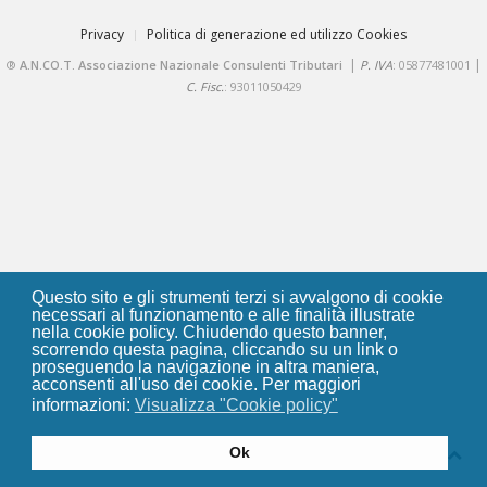
Privacy
Politica di generazione ed utilizzo Cookies
|
|
®
A.N.CO.T. Associazione Nazionale Consulenti Tributari
P. IVA
: 05877481001
C. Fisc.
: 93011050429
Questo sito e gli strumenti terzi si avvalgono di cookie
necessari al funzionamento e alle finalità illustrate
nella cookie policy. Chiudendo questo banner,
scorrendo questa pagina, cliccando su un link o
proseguendo la navigazione in altra maniera,
acconsenti all'uso dei cookie. Per maggiori
informazioni:
Visualizza "Cookie policy"
Ok