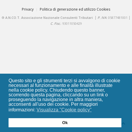
Privacy
Politica di generazione ed utilizzo Cookies
|
|
®
A.N.CO.T. Associazione Nazionale Consulenti Tributari
P. IVA
: 05877481001
C. Fisc.
: 93011050429
Questo sito e gli strumenti terzi si avvalgono di cookie
necessari al funzionamento e alle finalità illustrate
nella cookie policy. Chiudendo questo banner,
scorrendo questa pagina, cliccando su un link o
proseguendo la navigazione in altra maniera,
acconsenti all'uso dei cookie. Per maggiori
informazioni:
Visualizza "Cookie policy"
Ok