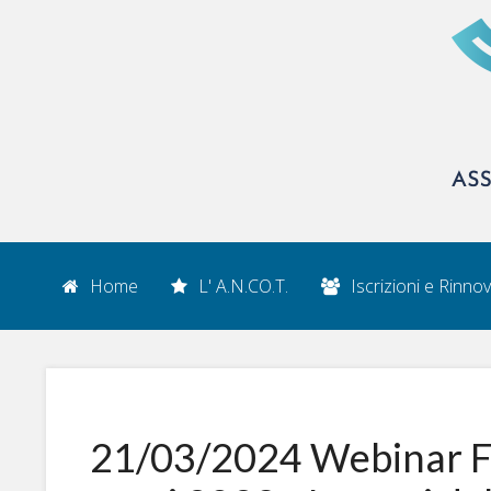
Home
L' A.N.CO.T.
Iscrizioni e Rinnov
21/03/2024 Webinar For