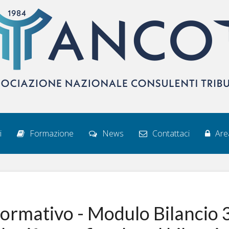
i
Formazione
News
Contattaci
Area
mativo - Modulo Bilancio 3°