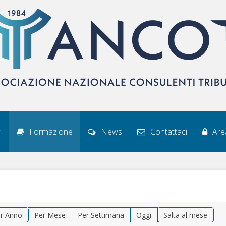
i
Formazione
News
Contattaci
Area
r Anno
Per Mese
Per Settimana
Oggi
Salta al mese